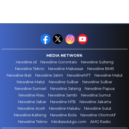
MEDIA NETWORK
newsline.id
Newsline Gorontalo
Newsline Sulteng
Newsline Tekno
Newsline Makassar
Newsline BMR
Newsline Bali
Newsline Jatim
NewslineNTT
Newsline Malut
Newsline Malut
Newsline Sulbar
Newsline Sulbar
Newsline Sumsel
Newsline Jateng
Newsline Papua
Newsline Riau
Newsline Jambi
Newslina Sumut
Newsline Jabar
Newsline NTB
Newsline Jakarta
Newsline Aceh
Newsline Maluku
Newsline Sulut
Newsline Kalteng
Newsline Bola
Newsline Otomotif
Newsline Tekno
Mediasulutgo.com
AMG Radio