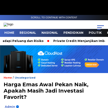
SCROLL TO CONTINUE WITH CONTENT
HOME
REGIONAL
NASIONAL
PENDIDIKAN
POLITIK
api Peluang dan Risiko
Private Credit: Menjanjikan Imbal Has
/
Home
Uncategorized
Harga Emas Awal Pekan Naik,
Apakah Masih Jadi Investasi
Favorit?
Admin